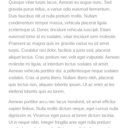
Quisque vitae turpis lacus. Aenean eu augue nunc. Sed
gravida purus tellus, a varius odio euismod fermentum.
Duis faucibus elit ut nulla pretium mollis. Nullam
condimentum tempor massa, vehicula placerat ligula
scelerisque ut. Donec tincidunt vehicula suscipit. Etiam
euismod tortor id mi sodales, vitae tincidunt sem molestie.
Praesent ac magna quis ex gravida varius eu sit amet
turpis. Curabitur nisi dolor, facilisis a justo sed, placerat
aliquet lectus. Cras pretium nec velit eget vulputate. Aenean
molestie mi ligula, ut interdum lectus sodales sit amet.
Aenean vehicula porttitor dui, a pellentesque neque sodales
sodales. Cras ut porta libero. Nullam libero nibh, placerat
quis lectus non, aliquam lobortis ipsum. Ut ac enim at leo
eleifend lobortis quis eu lorem.
Aenean porttitor arcu nec lacus hendrerit, sit amet efficitur
sapien finibus. Nulla mollis dictum neque, eget cursus nulla
dignissim et. Vivamus eget purus at lorem dictum lacinia.
Ut in neque nibh. Integer fringilla ante eget nulla pretium