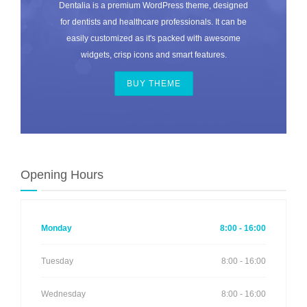
Dentalia is a premium WordPress theme, designed
for dentists and healthcare professionals. It can be
easily customized as it's packed with awesome
widgets, crisp icons and smart features.
BUY THEME
Opening Hours
Monday
8:00 - 16:00
Tuesday
8:00 - 16:00
Wednesday
8:00 - 16:00