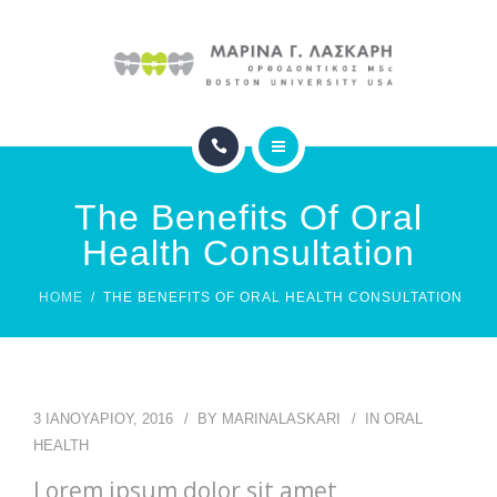
ΙΑΤΡΕΙΟ
ΦΩΤΟΓΡΑΦΙΕΣ
ΣΥΧΝΕΣ ΕΡΩΤΗΣΕΙΣ
ΑΡΧΙΚΗ
ΕΠΙΚΟΙΝΩΝΙΑ
The Benefits Of Oral
ΟΡΘΟΔΟΝΤΙΚΗ
Health Consultation
ΙΑΤΡΕΙΟ
HOME
THE BENEFITS OF ORAL HEALTH CONSULTATION
ΦΩΤΟΓΡΑΦΙΕΣ
ΣΥΧΝΕΣ ΕΡΩΤΗΣΕΙΣ
3 ΙΑΝΟΥΑΡΊΟΥ, 2016
BY
MARINALASKARI
IN
ORAL
ΕΠΙΚΟΙΝΩΝΙΑ
HEALTH
Lorem ipsum dolor sit amet,