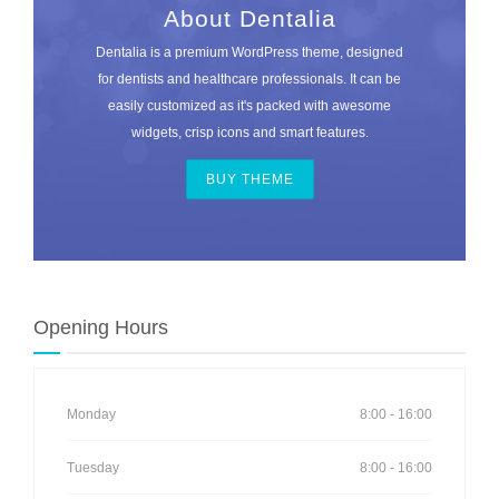
About Dentalia
Dentalia is a premium WordPress theme, designed
for dentists and healthcare professionals. It can be
easily customized as it's packed with awesome
widgets, crisp icons and smart features.
BUY THEME
Opening Hours
Monday
8:00 - 16:00
Tuesday
8:00 - 16:00