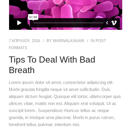
7 ΑΠΡΙΛΊΟΥ, 2016
BY
MARINALASKARI
IN
POST
FORMATS
Tips To Deal With Bad
Breath
Lorem ipsum dolor sit amet, consectetur adipiscing elit.
Morbi gravida fringilla neque sit amet sollicitudin. Duis
aliquam dictum feugiat. Quisque elit tortor, ullamcorper quis
ultrices vitae, mattis non est. Aliquam erat volutpat. Ut ac
suscipit lorem. Suspendisse rhoncus tellus ac neque
gravida, in tristique urna placerat. Morbi in purus rutrum,
hendrerit tellus pulvinar, interdum nisl.