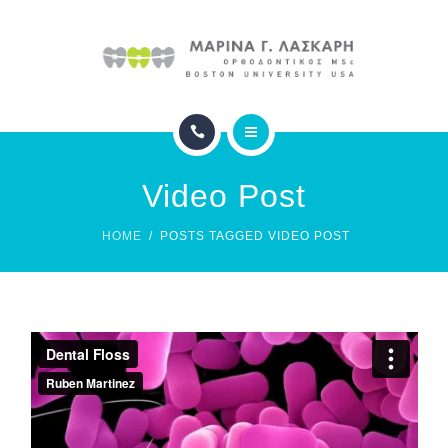
ΙΑΤΡΕΙΟ
ΦΩΤΟΓΡΑΦΙΕΣ
ΣΥΧΝΕΣ ΕΡΩΤΗΣΕΙΣ
ΑΡΧΙΚΗ
ΕΠΙΚΟΙΝΩΝΙΑ
Video Post
ΟΡΘΟΔΟΝΤΙΚΗ
HOME
POSTS TAGGED VIDEO POST
ΙΑΤΡΕΙΟ
ΦΩΤΟΓΡΑΦΙΕΣ
ΣΥΧΝΕΣ ΕΡΩΤΗΣΕΙΣ
ΕΠΙΚΟΙΝΩΝΙΑ