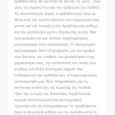
ορθοδοντικός θα εξετάσει τα δόντια, τα χείλη , τους
μύες του προσώπου και την άρθρωση του παιδιού.
Τις περισσότερες φορές ο ορθοδοντικός είναι σε
θέση από την πρώτη εξέταση να ενημερώσει τους
γονείς για την ύπαρξη η όχι προβλήματος καθώς
και τον κατάλληλο χρόνο διόρθωσης αυτού. Mια
πανοραμική και μια πλάγια κεφαλομετρική
ακτινογραφία είναι απαραίτητες. Η πανοραμική
ακτινογραφία δίνει πληροφορίες για τον αριθμό
των δοντιών του παιδιού, την φυσιολογική η όχι
μορφολογία τους, την κατάσταση του οστού των
γνάθων και άλλα ανατομικά σημεία που
ενδιαφέρουν τον ορθοδοντικό. Η κεφαλομετρική
ακτινογραφία μας δίνει πληροφορίες για τη
σκελετική ανάπτυξη της κεφαλής του παιδιού.
Πριν την έναρξη της θεραπείας λαμβάνονται
αρχικά αποτυπώματα και φωτογραφίες
προκείμενου να καταγράψουμε τα προβλήματα
πριν τη θεραπεία καθώς και την πρόοδο κατά τη