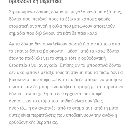
ορθοδοντική θεραπεία;
Στριμωγμένα δόντια, δόντια με μεγάλα κενά μεταξύ τους,
δόντια που 'πετάνε' προς τα έξω και κάποιες φορές
στοματική αναπνοή η ούλα που ματώνουν αποτελούν
σημάδια που δηλώνουν ότι κάτι δε πάει καλά.
Αν τα δόντια δεν συγκλείνουν σωστά ή όταν κάποιο από
τα επάνω δόντια βρίσκονται ''μέσα'' από τα κάτω δόντια
όταν το παιδί κλείνει το στόμα τότε η ορθοδοντική
θεραπεία είναι αναγκαία. Επίσης αν τα μπροστινά δόντια
δεν ακουμπάνε μεταξύ τους τη στιγμή που τα πίσω δόντια
βρίσκονται σε επαφή,....αν το παιδί δε μπορεί να μασήσει
σωστά,...αν δε μπορεί να κόψει τη τροφή με τα μπροστινά
δόντια,...αν τα χείλη του δεν έρχονται σε επαφή
άνετα,....αν το στόμα του παιδιού είναι συνήθως
ανοιχτό,...η αν αναπνέει από το στόμα αντί από τη μύτη –
αυτές είναι περιπτώσεις που υποδεικνύουν την ανάγκη
ορθοδοντικής θεραπείας.