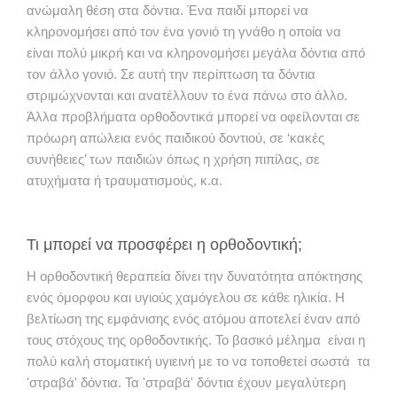
ανώμαλη θέση στα δόντια. Ένα παιδί μπορεί να
κληρονομήσει από τον ένα γονιό τη γνάθο η οποία να
είναι πολύ μικρή και να κληρονομήσει μεγάλα δόντια από
τον άλλο γονιό. Σε αυτή την περίπτωση τα δόντια
στριμώχνονται και ανατέλλουν το ένα πάνω στο άλλο.
Άλλα προβλήματα ορθοδοντικά μπορεί να οφείλονται σε
πρόωρη απώλεια ενός παιδικού δοντιού, σε ‘κακές
συνήθειες’ των παιδιών όπως η χρήση πιπίλας, σε
ατυχήματα ή τραυματισμούς, κ.α.
Τι μπορεί να προσφέρει η ορθοδοντική;
Η ορθοδοντική θεραπεία δίνει την δυνατότητα απόκτησης
ενός όμορφου και υγιούς χαμόγελου σε κάθε ηλικία. Η
βελτίωση της εμφάνισης ενός ατόμου αποτελεί έναν από
τους στόχους της ορθοδοντικής. Το βασικό μέλημα είναι η
πολύ καλή στοματική υγιεινή με το να τοποθετεί σωστά τα
'στραβά' δόντια. Τα 'στραβά' δόντια έχουν μεγαλύτερη