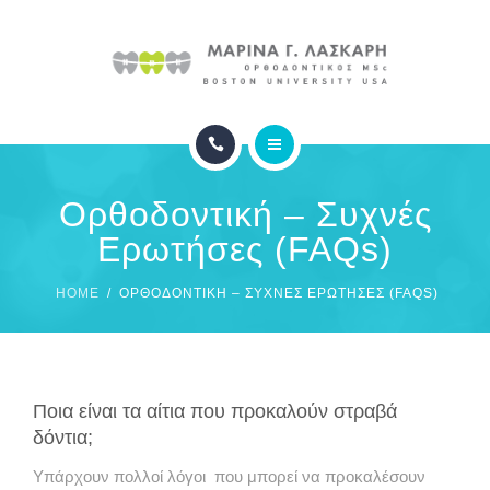
ΙΑΤΡΕΙΟ
ΦΩΤΟΓΡΑΦΙΕΣ
ΣΥΧΝΕΣ ΕΡΩΤΗΣΕΙΣ
ΑΡΧΙΚΗ
ΕΠΙΚΟΙΝΩΝΙΑ
Ορθοδοντική – Συχνές
ΟΡΘΟΔΟΝΤΙΚΗ
Ερωτήσες (FAQs)
ΙΑΤΡΕΙΟ
HOME
ΟΡΘΟΔΟΝΤΙΚΉ – ΣΥΧΝΈΣ ΕΡΩΤΉΣΕΣ (FAQS)
ΦΩΤΟΓΡΑΦΙΕΣ
ΣΥΧΝΕΣ ΕΡΩΤΗΣΕΙΣ
Ποια είναι τα αίτια που προκαλούν στραβά
δόντια;
ΕΠΙΚΟΙΝΩΝΙΑ
Υπάρχουν πολλοί λόγοι που μπορεί να προκαλέσουν