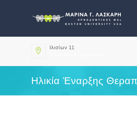
Ιλισίων 11
145 64 Νέα Κηφισιά, Αθήνα
Ηλικία Έναρξης Θεραπ